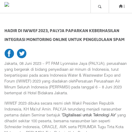
HADIR DI IWWEF 2023, PALYJA PAPARKAN KEBERHASILAN
INTEGRASI MONITORING ONLINE UNTUK PENGELOLAAN SPAM
fb
tw
Jakarta, 08 Juni 2023 – PT PAM Lyonnaise Jaya (PALYJA), perusahaan
yang bergerak di bidang penyediaan air minum di Indonesia, turut
berpartisipasi pada acara Indonesia Water & Wastewater Expo and
Forum (IWWEF) 2023 yang diadakan olehPersatuan Perusahaan Air
Minum Seluruh Indonesia (PERPAMSI) pada tanggal 6 – 8 Juni 2023
bertempat di Hotel Bidakara Jakarta.
IWWEF 2023 dibuka secara resmi oleh Wakil Presiden Republik
Indonesia, KH Ma’ruf Amin. PALYJA terundang menjadi narasumber
pertama dalam Seminar bertajuk
‘Digitalisasi untuk Teknologi Air’
yang
dihadiri sekitar 100 peserta, bersama narasumber lain seperti
Schneider Indonesia, ORACLE, AVK serta PERUMDA Tugu Tirta Kota