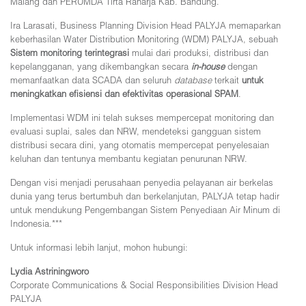
Malang dan PERUMDA Tirta Raharja Kab. Bandung.
Ira Larasati, Business Planning Division Head PALYJA memaparkan
keberhasilan Water Distribution Monitoring (WDM) PALYJA, sebuah
Sistem monitoring terintegrasi
mulai dari produksi, distribusi dan
kepelangganan, yang dikembangkan secara
in-house
dengan
memanfaatkan data SCADA dan seluruh
database
terkait
untuk
meningkatkan efisiensi dan efektivitas operasional SPAM
.
Implementasi WDM ini telah sukses mempercepat monitoring dan
evaluasi suplai, sales dan NRW, mendeteksi gangguan sistem
distribusi secara dini, yang otomatis mempercepat penyelesaian
keluhan dan tentunya membantu kegiatan penurunan NRW.
Dengan visi menjadi perusahaan penyedia pelayanan air berkelas
dunia yang terus bertumbuh dan berkelanjutan, PALYJA tetap hadir
untuk mendukung Pengembangan Sistem Penyediaan Air Minum di
Indonesia.***
Untuk informasi lebih lanjut, mohon hubungi:
Lydia Astriningworo
Corporate Communications & Social Responsibilities Division Head
PALYJA