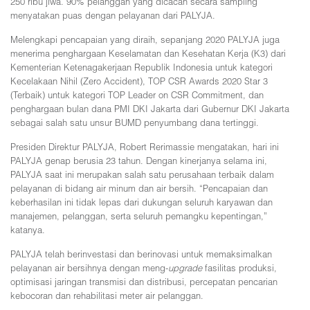
250 ribu jiwa. 90% pelanggan yang dicacah secara sampling
menyatakan puas dengan pelayanan dari PALYJA.
Melengkapi pencapaian yang diraih, sepanjang 2020 PALYJA juga
menerima penghargaan Keselamatan dan Kesehatan Kerja (K3) dari
Kementerian Ketenagakerjaan Republik Indonesia untuk kategori
Kecelakaan Nihil (Zero Accident), TOP CSR Awards 2020 Star 3
(Terbaik) untuk kategori TOP Leader on CSR Commitment, dan
penghargaan bulan dana PMI DKI Jakarta dari Gubernur DKI Jakarta
sebagai salah satu unsur BUMD penyumbang dana tertinggi.
Presiden Direktur PALYJA, Robert Rerimassie mengatakan, hari ini
PALYJA genap berusia 23 tahun. Dengan kinerjanya selama ini,
PALYJA saat ini merupakan salah satu perusahaan terbaik dalam
pelayanan di bidang air minum dan air bersih. “Pencapaian dan
keberhasilan ini tidak lepas dari dukungan seluruh karyawan dan
manajemen, pelanggan, serta seluruh pemangku kepentingan,”
katanya.
PALYJA telah berinvestasi dan berinovasi untuk memaksimalkan
pelayanan air bersihnya dengan meng-
upgrade
fasilitas produksi,
optimisasi jaringan transmisi dan distribusi, percepatan pencarian
kebocoran dan rehabilitasi meter air pelanggan.