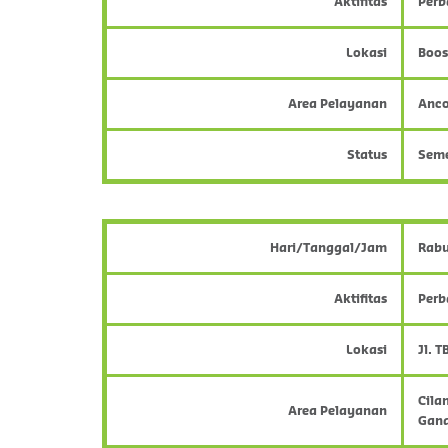
Aktifitas
Perb
Lokasi
Boos
Area Pelayanan
Anco
Status
Sem
Hari/Tanggal/Jam
Rabu
Aktifitas
Perb
Lokasi
Jl. 
Cila
Area Pelayanan
Gand