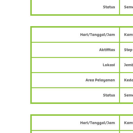
Status
Sem
Hari/Tanggal/Jam
Kami
Aktifitas
Step
Lokasi
Jemb
Area Pelayanan
Keda
Status
Sem
Hari/Tanggal/Jam
Kami