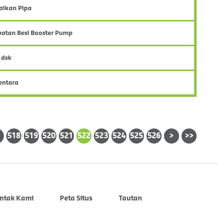
aikan Pipa
atan Besi Booster Pump
 dsk
entara
518
519
520
521
522
523
524
525
526
>
>>
ntak Kami
Peta Situs
Tautan