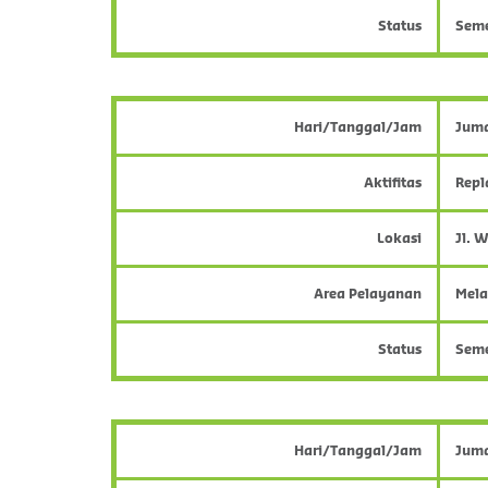
Status
Sem
Hari/Tanggal/Jam
Juma
Aktifitas
Repl
Lokasi
Jl. 
Area Pelayanan
Mela
Status
Sem
Hari/Tanggal/Jam
Juma