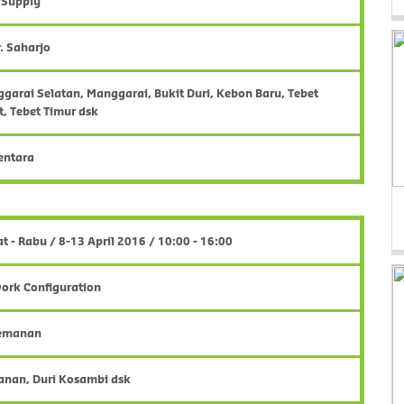
l Supply
r. Saharjo
garai Selatan, Manggarai, Bukit Duri, Kebon Baru, Tebet
t, Tebet Timur dsk
entara
t - Rabu / 8-13 April 2016 / 10:00 - 16:00
ork Configuration
Semanan
nan, Duri Kosambi dsk