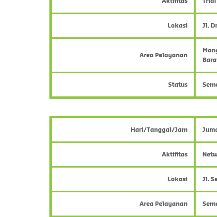
Aktifitas
Tria
Lokasi
Jl. D
Mang
Area Pelayanan
Bara
Status
Sem
Hari/Tanggal/Jam
Juma
Aktifitas
Netw
Lokasi
Jl. 
Area Pelayanan
Sema