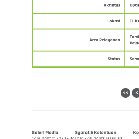
Aktifitas
Opti
Lokasi
Jl. 
Tamb
Area Pelayanan
Peja
Status
Sem
<<
<
Galeri Media
Syarat & Ketentuan
Ko
Copyright © 2023 - PALYJA - All rights reserved