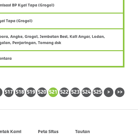
misasi BP Kyai Tapa (Grogol)
Kyai Tapa (Grogol)
ora, Angke, Grogol, Jembatan Besi, Kali Anyar, Lodan,
galan, Penjaringan, Tomang dsk
entara
517
518
519
520
521
522
523
524
525
>
>>
ntak Kami
Peta Situs
Tautan